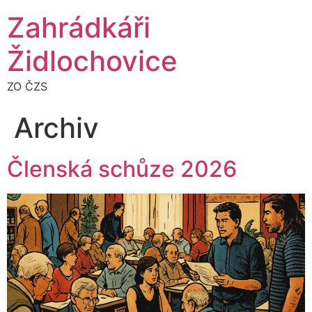
Zahrádkáři
Židlochovice
ZO ČZS
Archiv
Členská schůze 2026