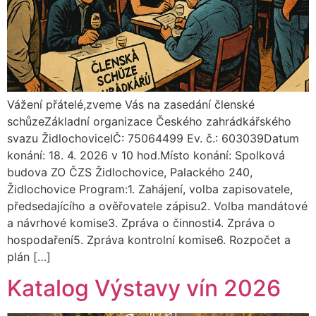
Vážení přátelé,zveme Vás na zasedání členské
schůzeZákladní organizace Českého zahrádkářského
svazu ŽidlochoviceIČ: 75064499 Ev. č.: 603039Datum
konání: 18. 4. 2026 v 10 hod.Místo konání: Spolková
budova ZO ČZS Židlochovice, Palackého 240,
Židlochovice Program:1. Zahájení, volba zapisovatele,
předsedajícího a ověřovatele zápisu2. Volba mandátové
a návrhové komise3. Zpráva o činnosti4. Zpráva o
hospodaření5. Zpráva kontrolní komise6. Rozpočet a
plán […]
Katalog Výstavy vín 2026