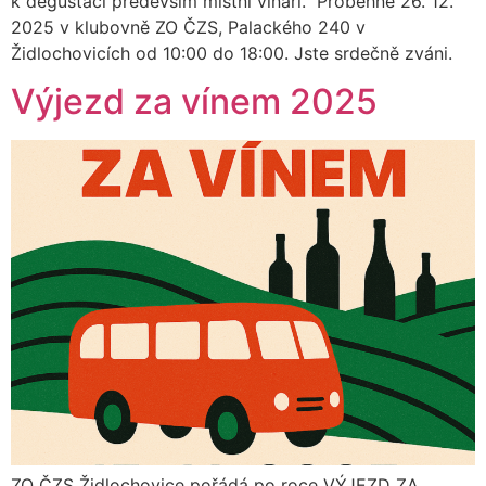
k degustaci především místní vinaři. Proběhne 26. 12.
2025 v klubovně ZO ČZS, Palackého 240 v
Židlochovicích od 10:00 do 18:00. Jste srdečně zváni.
Výjezd za vínem 2025
ZO ČZS Židlochovice pořádá po roce VÝJEZD ZA