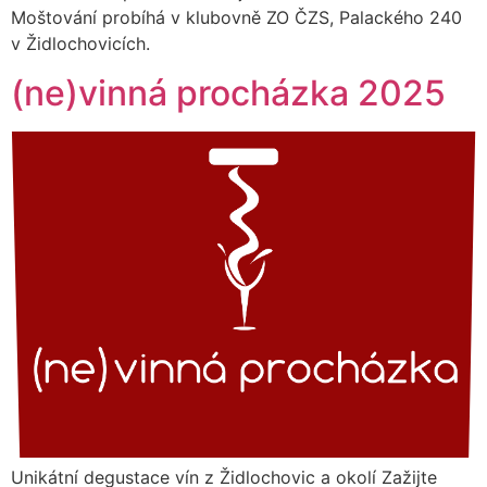
Moštování probíhá v klubovně ZO ČZS, Palackého 240
v Židlochovicích.
(ne)vinná procházka 2025
Unikátní degustace vín z Židlochovic a okolí Zažijte