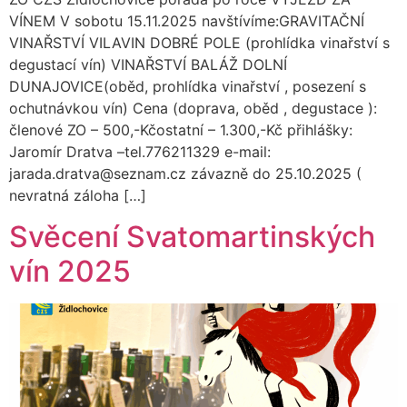
VÍNEM V sobotu 15.11.2025 navštívíme:GRAVITAČNÍ
VINAŘSTVÍ VILAVIN DOBRÉ POLE (prohlídka vinařství s
degustací vín) VINAŘSTVÍ BALÁŽ DOLNÍ
DUNAJOVICE(oběd, prohlídka vinařství , posezení s
ochutnávkou vín) Cena (doprava, oběd , degustace ):
členové ZO – 500,-Kčostatní – 1.300,-Kč přihlášky:
Jaromír Dratva –tel.776211329 e-mail:
jarada.dratva@seznam.cz závazně do 25.10.2025 (
nevratná záloha […]
Svěcení Svatomartinských
vín 2025